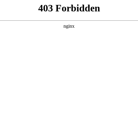
方下载
bet365下载iOS安卓| bet365
新闻动态
经典案列
联系我们
客户服务